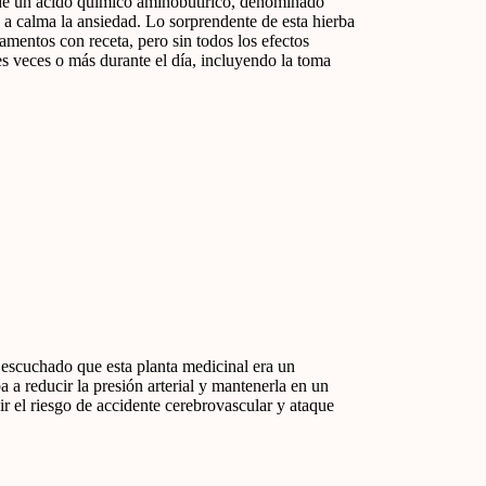
 de un ácido químico aminobutírico, denominado
a calma la ansiedad. Lo sorprendente de esta hierba
amentos con receta, pero sin todos los efectos
es veces o más durante el día, incluyendo la toma
 escuchado que esta planta medicinal era un
 a reducir la presión arterial y mantenerla en un
r el riesgo de accidente cerebrovascular y ataque