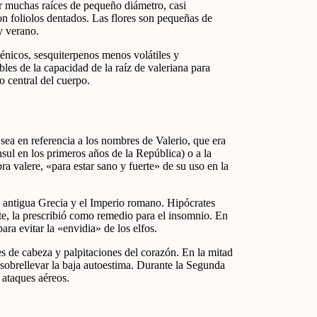
por muchas raíces de pequeño diámetro, casi
on foliolos dentados. Las flores son pequeñas de
y verano.
rénicos, sesquiterpenos menos volátiles y
es de la capacidad de la raíz de valeriana para
o central del cuerpo.
sea en referencia a los nombres de Valerio, que era
ul en los primeros años de la República) o a la
ra valere, «para estar sano y fuerte» de su uso en la
a antigua Grecia y el Imperio romano. Hipócrates
te, la prescribió como remedio para el insomnio. En
ra evitar la «envidia» de los elfos.
res de cabeza y palpitaciones del corazón. En la mitad
y sobrellevar la baja autoestima. Durante la Segunda
s ataques aéreos.