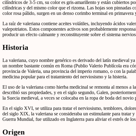
cilíndricos de 3-5 cm, su color es gris-amarillento y están cubiertos 
cilíndricas y del mismo color que el rizoma. Las hojas son pinnadas c
color rosa pálido, surgen en un denso corimbo terminal en primavera 
La raíz de valeriana contiene aceites volátiles, incluyendo ácidos vale
valepotriatos. Estos componentes activos son probablemente responsabl
producir un efecto calmante y reconstituyente sobre el sistema nervios
Historia
La valeriana, cuyo nombre genérico es derivado del latín medieval ya 
un nombre bastante común en Roma (Publio Valerio Publícola era cóns
provincia de Valeria, una provincia del imperio romano, o con la palab
medicina popular para el tratamiento del nerviosismo y la histeria.
El uso de la valeriana como hierba medicinal se remonta al menos a l
describió sus propiedades, y en el siglo segundo, Galen, posteriormen
la Suecia medieval, a veces se colocaba en la ropa de boda del novio pa
En el siglo XVI, se utiliza para tratar el nerviosismo, temblores, dolo
del siglo XIX, la valeriana se consideraba un estimulante para tratar 
Guerra Mundial, fue utilizado en Inglaterra para aliviar el estrés de lo
Origen