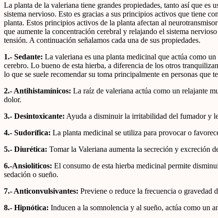
La planta de la valeriana tiene grandes propiedades, tanto así que es u
sistema nervioso. Esto es gracias a sus principios activos que tiene com
planta. Estos principios activos de la planta afectan al neurotransm
que aumente la concentración cerebral y relajando el sistema nervioso 
tensión. A continuación señalamos cada una de sus propiedades.
1.- Sedante:
La valeriana es una planta medicinal que actúa como un a
cerebro. Lo bueno de esta hierba, a diferencia de los otros tranquiliza
lo que se suele recomendar su toma principalmente en personas que te
2.- Antihistamínicos:
La raíz de valeriana actúa como un relajante m
dolor.
3.- Desintoxicante:
Ayuda a disminuir la irritabilidad del fumador y l
4.- Sudorífica:
La planta medicinal se utiliza para provocar o favorece
5.- Diurética:
Tomar la Valeriana aumenta la secreción y excreción de
6.-Ansiolíticos:
El consumo de esta hierba medicinal permite disminuir
sedación o sueño.
7.- Anticonvulsivantes:
Previene o reduce la frecuencia o gravedad de
8.- Hipnótica:
Inducen a la somnolencia y al sueño, actúa como un ans