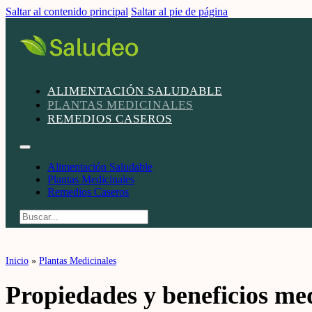
Saltar al contenido principal
Saltar al pie de página
ALIMENTACIÓN SALUDABLE
PLANTAS MEDICINALES
REMEDIOS CASEROS
Alimentación Saludable
Plantas Medicinales
Remedios Caseros
Buscar
Inicio
»
Plantas Medicinales
Propiedades y beneficios med