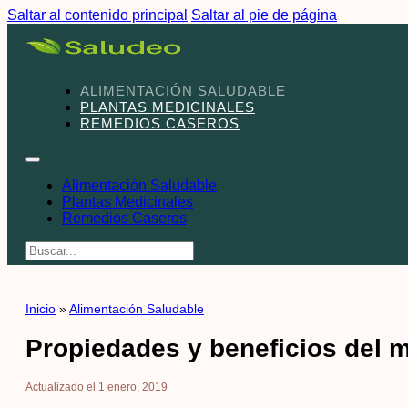
Saltar al contenido principal
Saltar al pie de página
ALIMENTACIÓN SALUDABLE
PLANTAS MEDICINALES
REMEDIOS CASEROS
Alimentación Saludable
Plantas Medicinales
Remedios Caseros
Buscar
Inicio
»
Alimentación Saludable
Propiedades y beneficios del m
Actualizado el 1 enero, 2019