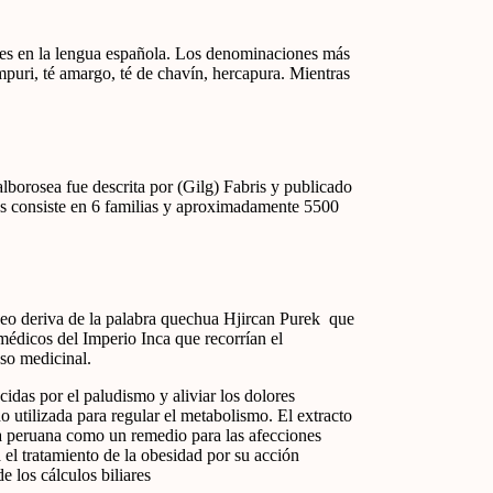
res en la lengua española. Los denominaciones más
puri, té amargo, té de chavín, hercapura. Mientras
alborosea fue descrita por (Gilg) Fabris y publicado
es consiste en 6 familias y aproximadamente 5500
neo deriva de la palabra quechua Hjircan Purek que
médicos del Imperio Inca que recorrían el
uso medicinal.
cidas por el paludismo y aliviar los dolores
 utilizada para regular el metabolismo. El extracto
na peruana como un remedio para las afecciones
 el tratamiento de la obesidad por su acción
e los cálculos biliares