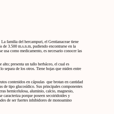
 La familia del hercampuri, el Gentianaceae tiene
s de 3.500 m.s.n.m, pudiendo encontrarse en la
ta se usa como medicamento, es necesario conocer las
alto; presenta un tallo herbáceo, el cual es
e lo separa de los otros. Tiene hojas que miden entre
 frutos contenidos en cápsulas que brotan en cantidad
as de tipo glucosídico. Sus principales componentes
 ceras hemicelulosa, aluminio, calcio, magnesio,
 se caracteriza porque poseen secoiridoides y
dades de ser fuertes inhibidores de monoamino