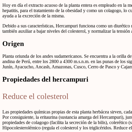
Hoy en día el extracto acuoso de la planta entera es empleado en la 
hepatitis, para el tratamiento de la obesidad y como un colagogo, lo cua
ayuda a la excreción de la misma.
Debido a sus características, Hercampuri funciona como un diurético
también auxiliar a bajar niveles del colesterol, y normalizar la tensión ar
Origen
Planta oriunda de los andes sudamericanos. Se encuentra a la orilla d
andina de Perú, entre los 2800 a 4300 m.s.n.m. en las punas de los 
Junín, Ayacucho, Ancash, Amazonas, Cusco, Cerro de Pasco y Caja
Propiedades del hercampuri
Reduce el colesterol
Las propiedades químicas propias de esta planta herbácea sirven, cada
Por consiguiente, la eritaurina (sustancia amarga del Hercampuri), junt
propiedades de colagogo (facilita la secreción de la bilis), colerético (s
Hipocolesterolémico (regula el colesterol y los triglicéridos. Reduce e