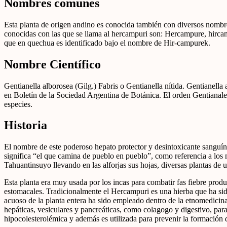
Nombres comunes
Esta planta de origen andino es conocida también con diversos nomb
conocidas con las que se llama al hercampuri son: Hercampure, hircam
que en quechua es identificado bajo el nombre de Hir-campurek.
Nombre Científico
Gentianella alborosea (Gilg.) Fabris o Gentianella nítida. Gentianella 
en Boletín de la Sociedad Argentina de Botánica. El orden Gentianal
especies.
Historia
El nombre de este poderoso hepato protector y desintoxicante sanguí
significa “el que camina de pueblo en pueblo”, como referencia a los 
Tahuantinsuyo llevando en las alforjas sus hojas, diversas plantas de 
Esta planta era muy usada por los incas para combatir fas fiebre produ
estomacales. Tradicionalmente el Hercampuri es una hierba que ha sido
acuoso de la planta entera ha sido empleado dentro de la etnomedici
hepáticas, vesiculares y pancreáticas, como colagogo y digestivo, para
hipocolesterolémica y además es utilizada para prevenir la formación d