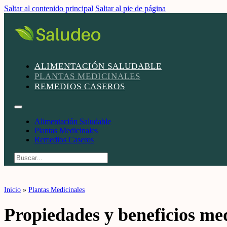
Saltar al contenido principal
Saltar al pie de página
ALIMENTACIÓN SALUDABLE
PLANTAS MEDICINALES
REMEDIOS CASEROS
Alimentación Saludable
Plantas Medicinales
Remedios Caseros
Buscar
Inicio
»
Plantas Medicinales
Propiedades y beneficios med