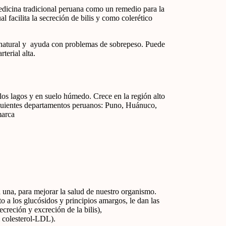
medicina tradicional peruana como un remedio para la
l facilita la secreción de bilis y como colerético
 natural y ayuda con problemas de sobrepeso. Puede
terial alta.
elos lagos y en suelo húmedo. Crece en la región alto
siguientes departamentos peruanos: Puno, Huánuco,
marca
 una, para mejorar la salud de nuestro organismo.
o a los glucósidos y principios amargos, le dan las
ecreción y excreción de la bilis),
l colesterol-LDL).