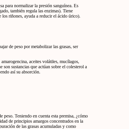
usa para normalizar la presión sanguínea. Es
ígado, también regula las enzimas). Tiene
e los riñones, ayuda a reducir el ácido úrico).
jar de peso por metabolizar las grasas, ser
amarogencina, aceites volátiles, mucílagos,
son sustancias que actúan sobre el colesterol a
yendo así su absorción.
 de peso. Teniendo en cuenta esta premisa, ¿cómo
tidad de principios amargos concentrados en la
depuración de las grasas acumuladas y como