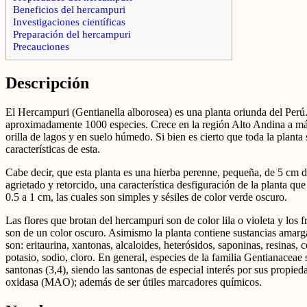
Beneficios del hercampuri
Investigaciones científicas
Preparación del hercampuri
Precauciones
Descripción
El Hercampuri (Gentianella alborosea) es una planta oriunda del Perú.
aproximadamente 1000 especies. Crece en la región Alto Andina a má
orilla de lagos y en suelo húmedo. Si bien es cierto que toda la plan
características de esta.
Cabe decir, que esta planta es una hierba perenne, pequeña, de 5 cm de 
agrietado y retorcido, una característica desfiguración de la planta qu
0.5 a 1 cm, las cuales son simples y sésiles de color verde oscuro.
Las flores que brotan del hercampuri son de color lila o violeta y los
son de un color oscuro. Asimismo la planta contiene sustancias amarg
son: eritaurina, xantonas, alcaloides, heterósidos, saponinas, resinas,
potasio, sodio, cloro. En general, especies de la familia Gentianaceae
santonas (3,4), siendo las santonas de especial interés por sus propie
oxidasa (MAO); además de ser útiles marcadores químicos.