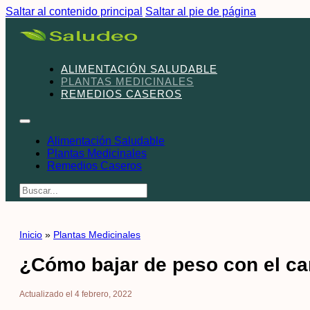
Saltar al contenido principal
Saltar al pie de página
ALIMENTACIÓN SALUDABLE
PLANTAS MEDICINALES
REMEDIOS CASEROS
Alimentación Saludable
Plantas Medicinales
Remedios Caseros
Buscar
Inicio
»
Plantas Medicinales
¿Cómo bajar de peso con el 
Actualizado el 4 febrero, 2022