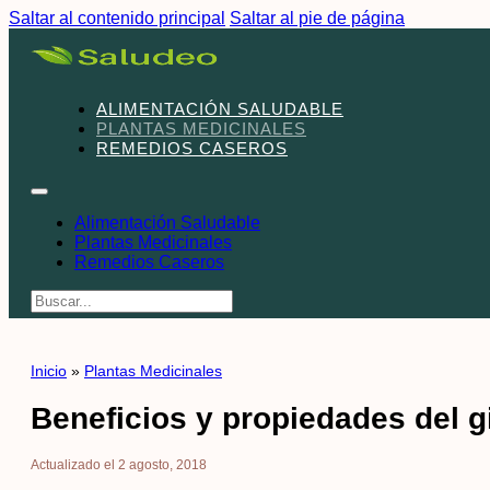
Saltar al contenido principal
Saltar al pie de página
ALIMENTACIÓN SALUDABLE
PLANTAS MEDICINALES
REMEDIOS CASEROS
Alimentación Saludable
Plantas Medicinales
Remedios Caseros
Buscar
Inicio
»
Plantas Medicinales
Beneficios y propiedades del 
Actualizado el 2 agosto, 2018